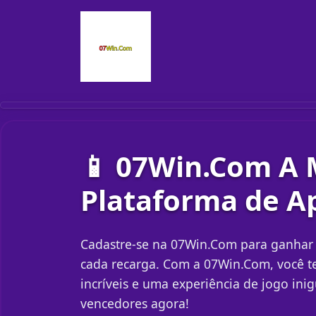
📱 07Win.Com A 
Plataforma de A
Cadastre-se na 07Win.Com para ganhar
cada recarga. Com a 07Win.Com, você 
incríveis e uma experiência de jogo inig
vencedores agora!