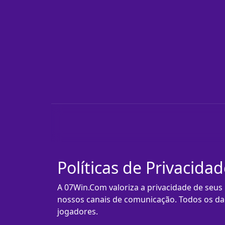
Políticas de Privacida
A 07Win.Com valoriza a privacidade de seu
nossos canais de comunicação. Todos os dad
jogadores.