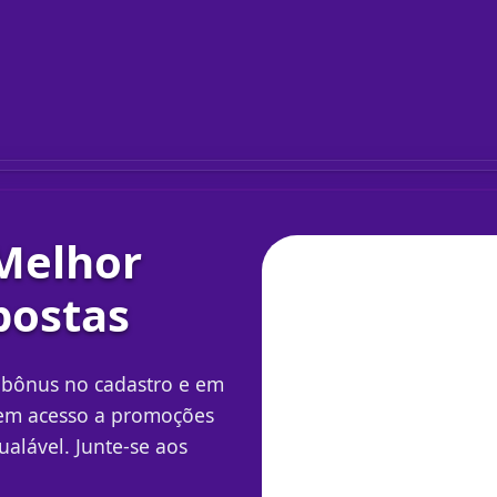
Melhor
postas
 bônus no cadastro e em
tem acesso a promoções
ualável. Junte-se aos