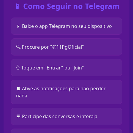
📱 Como Seguir no Telegram
📱 Baixe o app Telegram no seu dispositivo
🔍 Procure por "@11PgOficial"
👆 Toque em "Entrar" ou "Join"
🔔 Ative as notificações para não perder
nada
💬 Participe das conversas e interaja