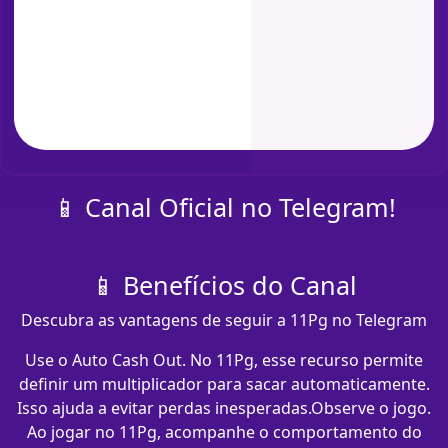
📱 Canal Oficial no Telegram!
📱 Benefícios do Canal
Descubra as vantagens de seguir a 11Pg no Telegram
Use o Auto Cash Out. No 11Pg, esse recurso permite
definir um multiplicador para sacar automaticamente.
Isso ajuda a evitar perdas inesperadas.Observe o jogo.
Ao jogar no 11Pg, acompanhe o comportamento do