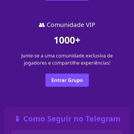
👥 Comunidade VIP
1000+
Junte-se a uma comunidade exclusiva de
jogadores e compartilhe experiências!
Entrar Grupo
📱 Como Seguir no Telegram