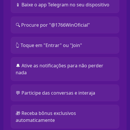
📱 Baixe o app Telegram no seu dispositivo
🔍 Procure por "@1766WinOficial"
👆 Toque em "Entrar" ou "Join"
🔔 Ative as notificações para não perder
nada
💬 Participe das conversas e interaja
🎁 Receba bônus exclusivos
automaticamente