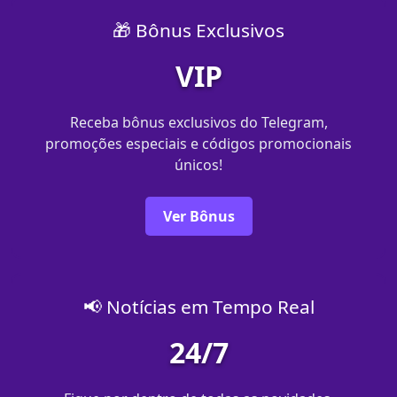
🎁 Bônus Exclusivos
VIP
Receba bônus exclusivos do Telegram,
promoções especiais e códigos promocionais
únicos!
Ver Bônus
📢 Notícias em Tempo Real
24/7