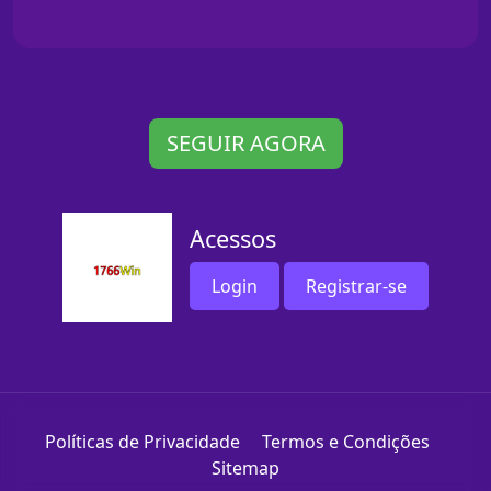
SEGUIR AGORA
Acessos
Login
Registrar-se
Políticas de Privacidade
Termos e Condições
Sitemap