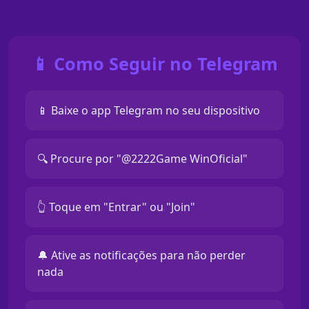
📱 Como Seguir no Telegram
📱 Baixe o app Telegram no seu dispositivo
🔍 Procure por "@2222Game WinOficial"
👆 Toque em "Entrar" ou "Join"
🔔 Ative as notificações para não perder
nada