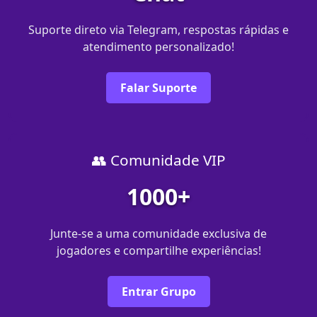
Suporte direto via Telegram, respostas rápidas e
atendimento personalizado!
Falar Suporte
👥 Comunidade VIP
1000+
Junte-se a uma comunidade exclusiva de
jogadores e compartilhe experiências!
Entrar Grupo