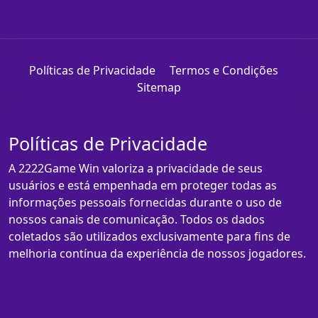
Políticas de Privacidade
Termos e Condições
Sitemap
Políticas de Privacidade
A 2222Game Win valoriza a privacidade de seus
usuários e está empenhada em proteger todas as
informações pessoais fornecidas durante o uso de
nossos canais de comunicação. Todos os dados
coletados são utilizados exclusivamente para fins de
melhoria contínua da experiência de nossos jogadores.