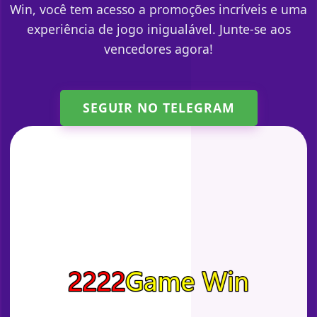
Win, você tem acesso a promoções incríveis e uma
experiência de jogo inigualável. Junte-se aos
vencedores agora!
SEGUIR NO TELEGRAM