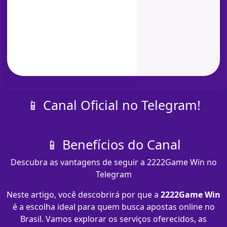
📱 Canal Oficial no Telegram!
📱 Benefícios do Canal
Descubra as vantagens de seguir a 2222Game Win no
Telegram
Neste artigo, você descobrirá por que a
2222Game Win
é a escolha ideal para quem busca apostas online no
Brasil. Vamos explorar os serviços oferecidos, as