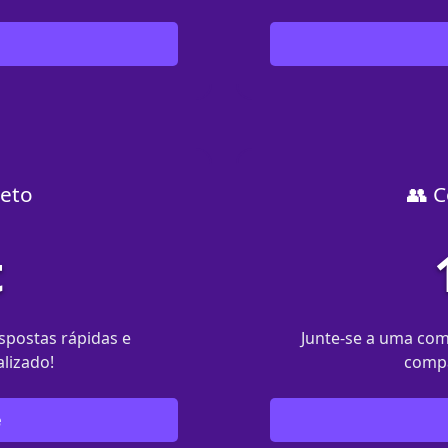
reto
👥 
t
espostas rápidas e
Junte-se a uma com
lizado!
compa
e