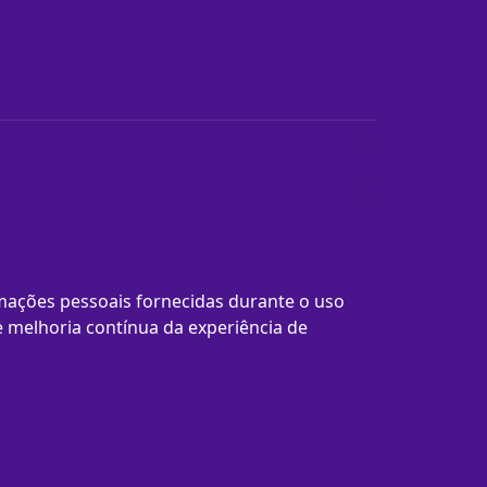
rmações pessoais fornecidas durante o uso
e melhoria contínua da experiência de