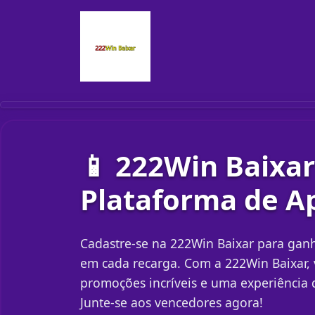
📱 222Win Baixa
Plataforma de A
Cadastre-se na 222Win Baixar para gan
em cada recarga. Com a 222Win Baixar, 
promoções incríveis e uma experiência d
Junte-se aos vencedores agora!