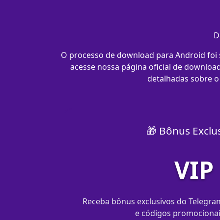
D
O processo de download para Android foi si
acesse nossa página oficial de download
detalhadas sobre o 
🎁 Bônus Exclu
VIP
Receba bônus exclusivos do Telegra
e códigos promocionai