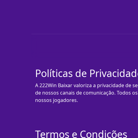
Políticas de Privacida
A 222Win Baixar valoriza a privacidade de 
de nossos canais de comunicação. Todos os 
nossos jogadores.
Termos e Condições