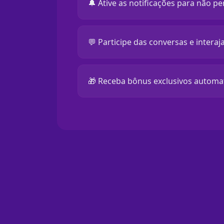
🔔 Ative as notificações para não p
💬 Participe das conversas e interaj
🎁 Receba bônus exclusivos autom