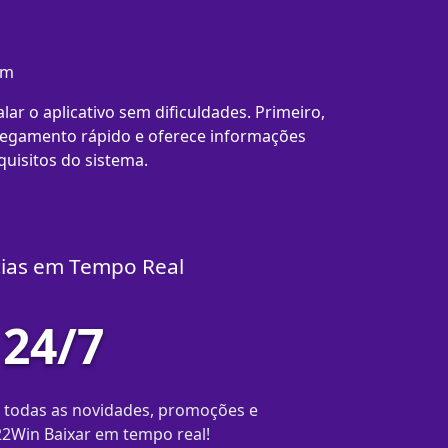
am
ar o aplicativo sem dificuldades. Primeiro,
arregamento rápido e oferece informações
quisitos do sistema.
cias em Tempo Real
24/7
e todas as novidades, promoções e
22Win Baixar em tempo real!