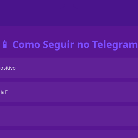
📱 Como Seguir no Telegram
ositivo
ial"