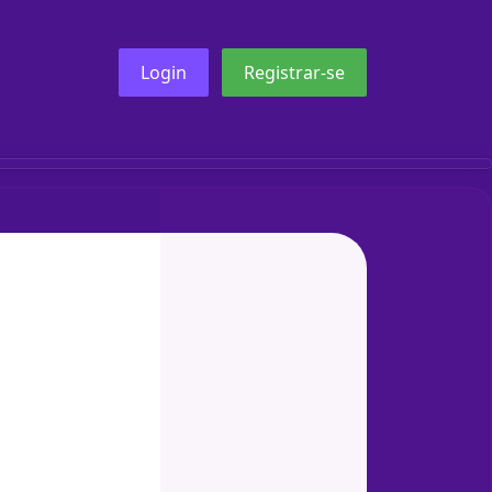
Login
Registrar-se