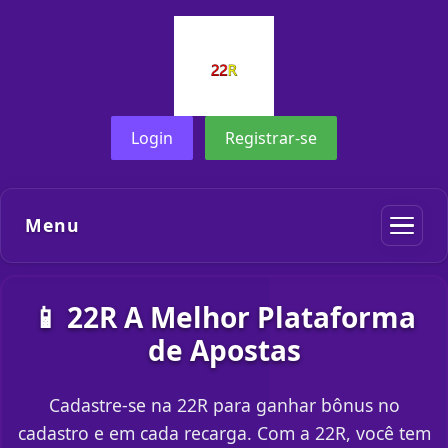
Login
Registrar-se
Menu
📱 22R A Melhor Plataforma
de Apostas
Cadastre-se na 22R para ganhar bônus no
cadastro e em cada recarga. Com a 22R, você tem