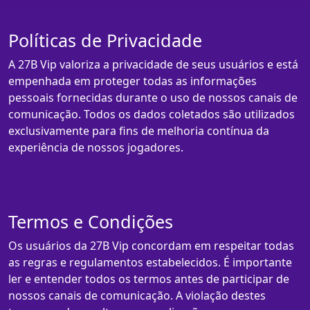
Políticas de Privacidade
A 27B Vip valoriza a privacidade de seus usuários e está
empenhada em proteger todas as informações
pessoais fornecidas durante o uso de nossos canais de
comunicação. Todos os dados coletados são utilizados
exclusivamente para fins de melhoria contínua da
experiência de nossos jogadores.
Termos e Condições
Os usuários da 27B Vip concordam em respeitar todas
as regras e regulamentos estabelecidos. É importante
ler e entender todos os termos antes de participar de
nossos canais de comunicação. A violação destes