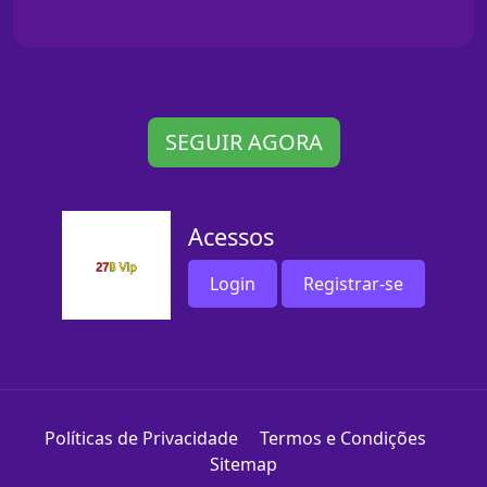
SEGUIR AGORA
Acessos
Login
Registrar-se
Políticas de Privacidade
Termos e Condições
Sitemap