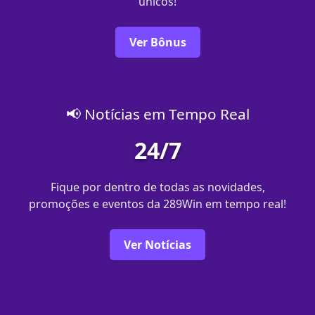
únicos!
Ver Bônus
📢 Notícias em Tempo Real
24/7
Fique por dentro de todas as novidades,
promoções e eventos da 289Win em tempo real!
Ver Notícias