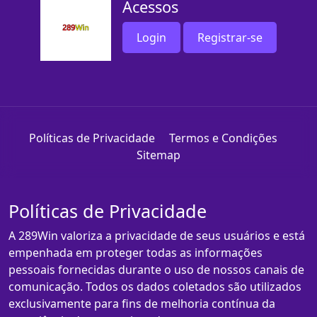
Acessos
Login
Registrar-se
Políticas de Privacidade
Termos e Condições
Sitemap
Políticas de Privacidade
A 289Win valoriza a privacidade de seus usuários e está
empenhada em proteger todas as informações
pessoais fornecidas durante o uso de nossos canais de
comunicação. Todos os dados coletados são utilizados
exclusivamente para fins de melhoria contínua da