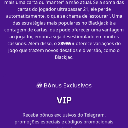
mais uma carta ou 'manter' a mão atual. Se a soma das
cartas do jogador ultrapassar 21, ele perde
automaticamente, o que se chama de 'estourar'. Uma
das estratégias mais populares no Blackjack é a
contagem de cartas, que pode oferecer uma vantagem
ao jogador, embora seja desestimulado em muitos
cassinos. Além disso, o
289Win
oferece variações do
jogo que trazem novos desafios e diversão, como o
Blackjac.
🎁 Bônus Exclusivos
VIP
Receba bônus exclusivos do Telegram,
promoções especiais e códigos promocionais