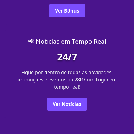
Ver Bônus
📢 Notícias em Tempo Real
24/7
Fique por dentro de todas as novidades,
promoções e eventos da 28R Com Login em
tempo real!
Ver Notícias