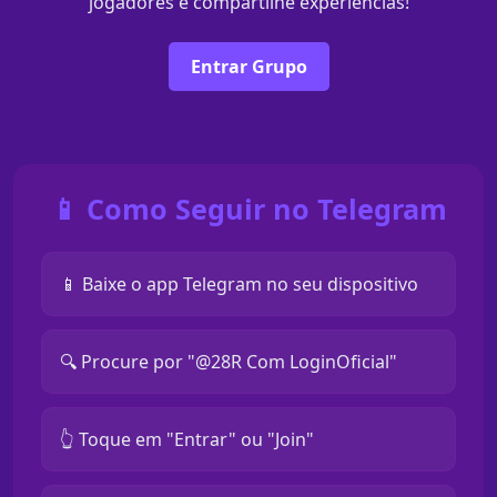
jogadores e compartilhe experiências!
Entrar Grupo
📱 Como Seguir no Telegram
📱 Baixe o app Telegram no seu dispositivo
🔍 Procure por "@28R Com LoginOficial"
👆 Toque em "Entrar" ou "Join"