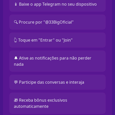
📱 Baixe o app Telegram no seu dispositivo
🔍 Procure por "@33BigOficial"
👆 Toque em "Entrar" ou "Join"
🔔 Ative as notificações para não perder
nada
💬 Participe das conversas e interaja
🎁 Receba bônus exclusivos
automaticamente