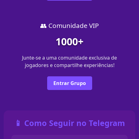
👥 Comunidade VIP
1000+
Junte-se a uma comunidade exclusiva de
jogadores e compartilhe experiências!
Entrar Grupo
📱 Como Seguir no Telegram