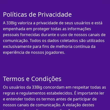
Políticas de Privacidade
A 33Big valoriza a privacidade de seus usuários e está
empenhada em proteger todas as informações
pessoais fornecidas durante o uso de nossos canais de
comunicação. Todos os dados coletados são utilizados
exclusivamente para fins de melhoria contínua da
experiência de nossos jogadores.
Termos e Condições
Os usuários da 33Big concordam em respeitar todas as
regras e regulamentos estabelecidos. É importante ler
e entender todos os termos antes de participar de
nossos canais de comunicação. A violação destes