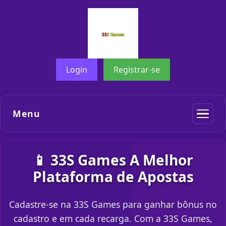
Login
Registrar-se
Menu
📱 33S Games A Melhor
Plataforma de Apostas
Cadastre-se na 33S Games para ganhar bônus no
cadastro e em cada recarga. Com a 33S Games,