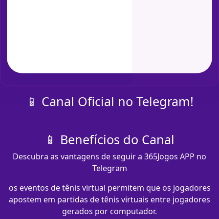
📱 Canal Oficial no Telegram!
📱 Benefícios do Canal
Descubra as vantagens de seguir a 365Jogos APP no
Telegram
os eventos de tênis virtual permitem que os jogadores
apostem em partidas de tênis virtuais entre jogadores
gerados por computador.