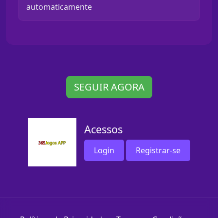
automaticamente
SEGUIR AGORA
Acessos
Login
Registrar-se