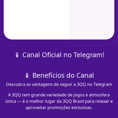
📱 Canal Oficial no Telegram!
📱 Benefícios do Canal
Descubra as vantagens de seguir a 3QQ no Telegram
A 3QQ tem grande variedade de jogos e atmosfera
única — é o melhor lugar da 3QQ Brasil para relaxar e
aproveitar promoções exclusivas.