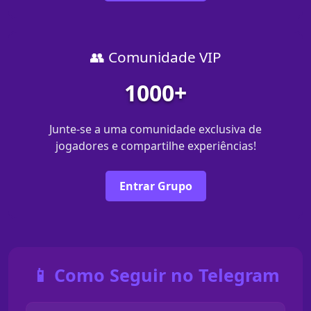
👥 Comunidade VIP
1000+
Junte-se a uma comunidade exclusiva de
jogadores e compartilhe experiências!
Entrar Grupo
📱 Como Seguir no Telegram