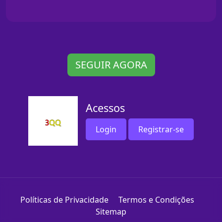
SEGUIR AGORA
Acessos
Login
Registrar-se
Políticas de Privacidade
Termos e Condições
Sitemap