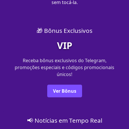
sem tocá-la.
🎁 Bônus Exclusivos
VIP
Receba bônus exclusivos do Telegram,
promoções especiais e códigos promocionais
únicos!
Ver Bônus
📢 Notícias em Tempo Real