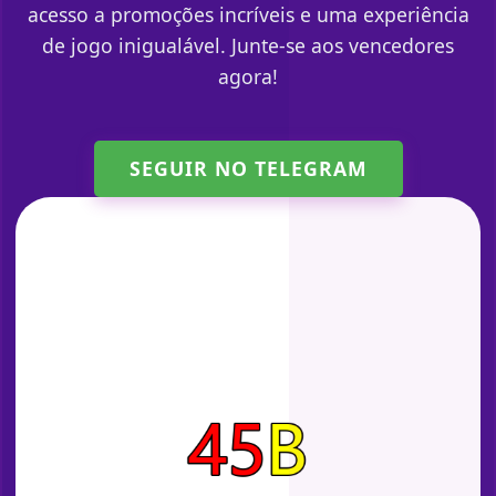
acesso a promoções incríveis e uma experiência
de jogo inigualável. Junte-se aos vencedores
agora!
SEGUIR NO TELEGRAM