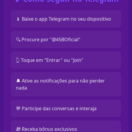
📱 Baixe o app Telegram no seu dispositivo
🔍 Procure por "@45BOficial"
👆 Toque em "Entrar" ou "Join"
🔔 Ative as notificações para não perder
nada
💬 Participe das conversas e interaja
🎁 Receba bônus exclusivos