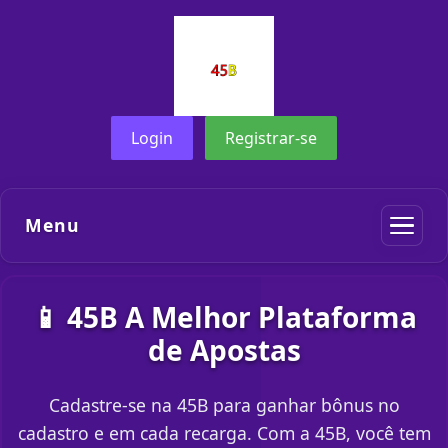
Login
Registrar-se
Menu
📱 45B A Melhor Plataforma
de Apostas
Cadastre-se na 45B para ganhar bônus no
cadastro e em cada recarga. Com a 45B, você tem