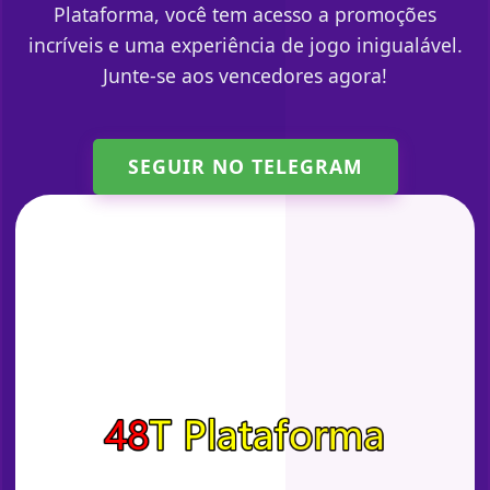
Plataforma, você tem acesso a promoções
incríveis e uma experiência de jogo inigualável.
Junte-se aos vencedores agora!
SEGUIR NO TELEGRAM