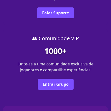
Falar Suporte
👥 Comunidade VIP
1000+
Junte-se a uma comunidade exclusiva de
jogadores e compartilhe experiências!
Entrar Grupo