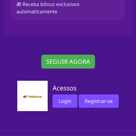
🎁 Receba bônus exclusivos
automaticamente
SEGUIR AGORA
Acessos
Login
Registrar-se