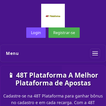
Login
Registrar-se
Menu
📱 48T Plataforma A Melhor
Plataforma de Apostas
Cadastre-se na 48T Plataforma para ganhar bônus
no cadastro e em cada recarga. Com a 48T