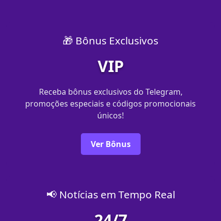
🎁 Bônus Exclusivos
VIP
Receba bônus exclusivos do Telegram,
promoções especiais e códigos promocionais
únicos!
Ver Bônus
📢 Notícias em Tempo Real
24/7