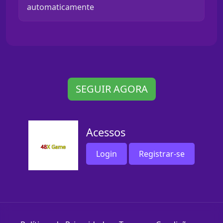
automaticamente
SEGUIR AGORA
Acessos
Login
Registrar-se