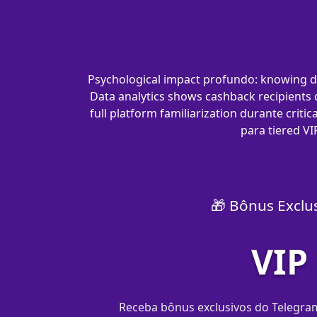
Psychological impact profundo: knowing do
Data analytics shows cashback recipients 
full platform familiarization durante cri
para tiered VI
🎁 Bônus Exclu
VIP
Receba bônus exclusivos do Telegra