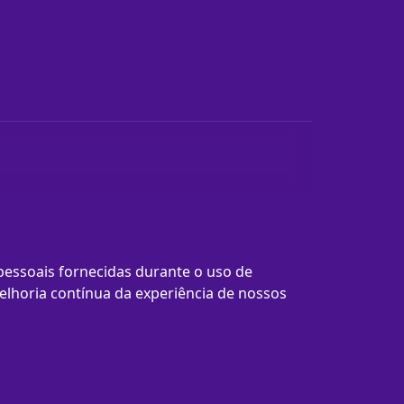
pessoais fornecidas durante o uso de
elhoria contínua da experiência de nossos