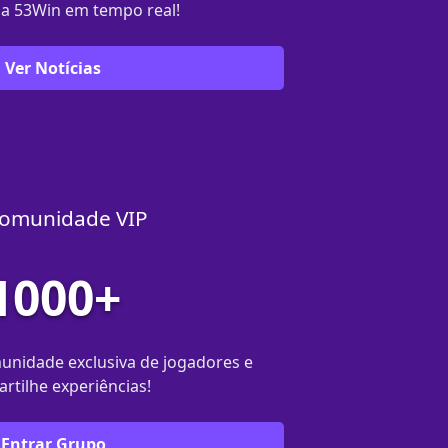
a 53Win em tempo real!
Ver Notícias
Comunidade VIP
1000+
unidade exclusiva de jogadores e
rtilhe experiências!
Entrar Grupo