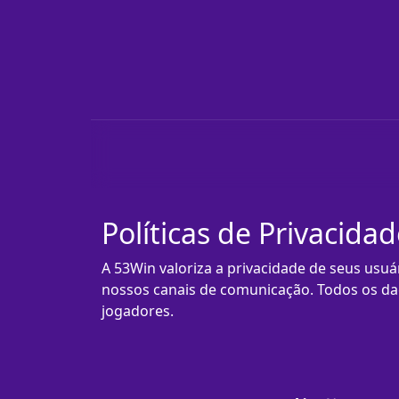
Políticas de Privacida
A 53Win valoriza a privacidade de seus usu
nossos canais de comunicação. Todos os dad
jogadores.