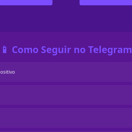
📱 Como Seguir no Telegram
ositivo