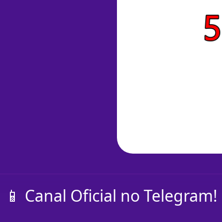
📱 Canal Oficial no Telegram!