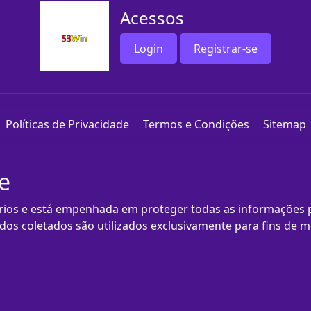
Acessos
Login
Registrar-se
Políticas de Privacidade
Termos e Condições
Sitemap
de
ários e está empenhada em proteger todas as informações 
os coletados são utilizados exclusivamente para fins de m