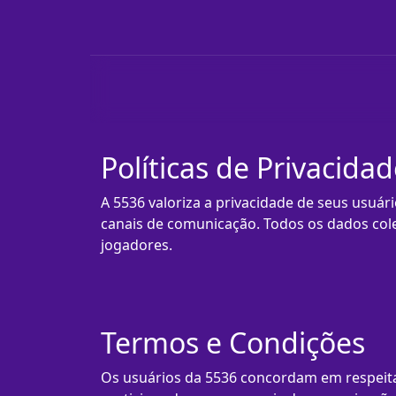
Políticas de Privacida
A 5536 valoriza a privacidade de seus usuá
canais de comunicação. Todos os dados cole
jogadores.
Termos e Condições
Os usuários da 5536 concordam em respeitar