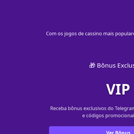
Com os jogos de cassino mais populare
🎁 Bônus Exclu
VIP
Receba bônus exclusivos do Telegra
e códigos promocionai
Ver Bônus