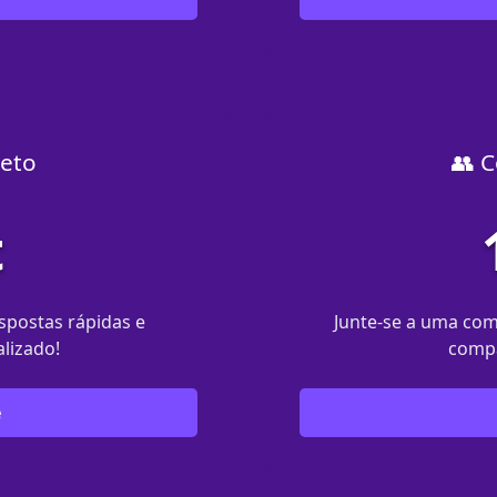
reto
👥 
t
espostas rápidas e
Junte-se a uma com
lizado!
compa
e