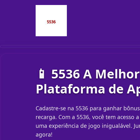
📱 5536 A Melhor
Plataforma de A
Cadastre-se na 5536 para ganhar bônus
recarga. Com a 5536, você tem acesso a
uma experiência de jogo inigualável. J
agora!