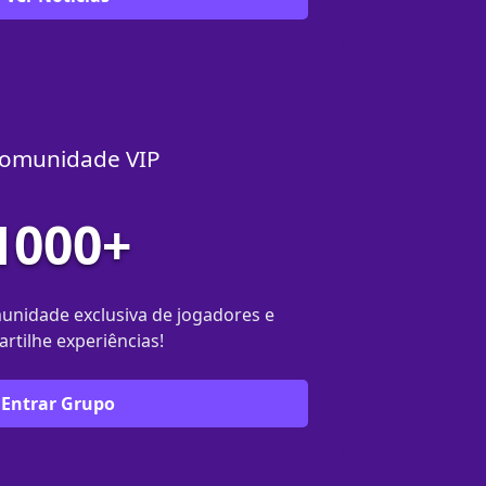
Comunidade VIP
1000+
unidade exclusiva de jogadores e
rtilhe experiências!
Entrar Grupo