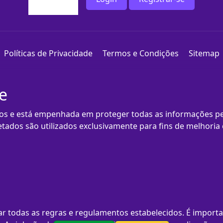
Políticas de Privacidade
Termos e Condições
Sitemap
de
rios e está empenhada em proteger todas as informações p
tados são utilizados exclusivamente para fins de melhoria
 todas as regras e regulamentos estabelecidos. É importa