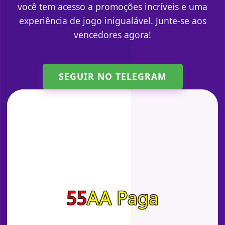
você tem acesso a promoções incríveis e uma
experiência de jogo inigualável. Junte-se aos
vencedores agora!
SEGUIR NO TELEGRAM