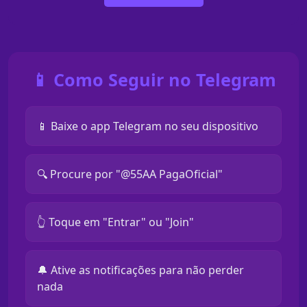
📱 Como Seguir no Telegram
📱 Baixe o app Telegram no seu dispositivo
🔍 Procure por "@55AA PagaOficial"
👆 Toque em "Entrar" ou "Join"
🔔 Ative as notificações para não perder
nada