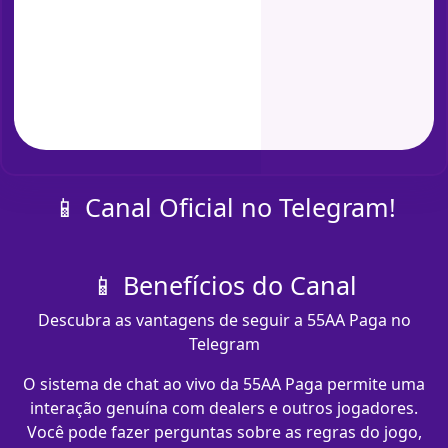
📱 Canal Oficial no Telegram!
📱 Benefícios do Canal
Descubra as vantagens de seguir a 55AA Paga no
Telegram
O sistema de chat ao vivo da 55AA Paga permite uma
interação genuína com dealers e outros jogadores.
Você pode fazer perguntas sobre as regras do jogo,