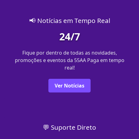
📢 Notícias em Tempo Real
24/7
Fique por dentro de todas as novidades,
promoções e eventos da 55AA Paga em tempo
real!
Ver Notícias
💬 Suporte Direto