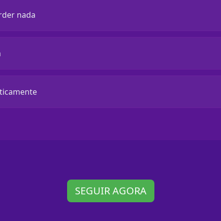
erder nada
a
aticamente
SEGUIR AGORA