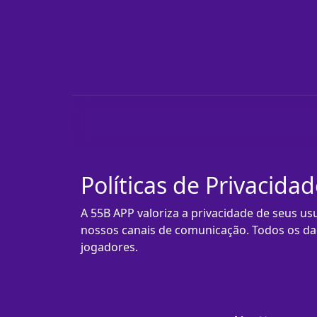
Políticas de Privacida
A 55B APP valoriza a privacidade de seus u
nossos canais de comunicação. Todos os dad
jogadores.