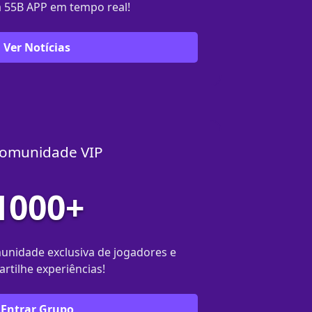
a 55B APP em tempo real!
Ver Notícias
Comunidade VIP
1000+
unidade exclusiva de jogadores e
rtilhe experiências!
Entrar Grupo