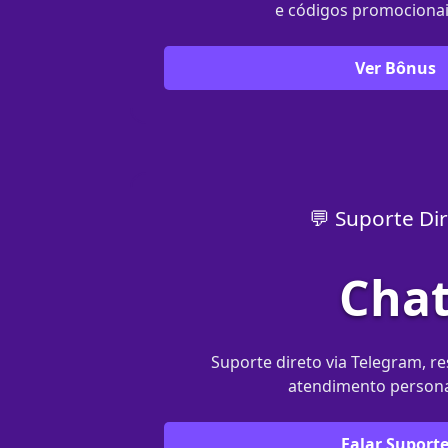
e códigos promocionai
Ver Bônus
💬 Suporte Di
Cha
Suporte direto via Telegram, r
atendimento persona
Falar Suport