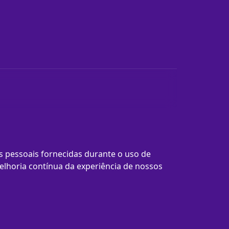
s pessoais fornecidas durante o uso de
elhoria contínua da experiência de nossos