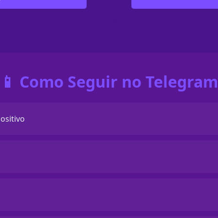
📱 Como Seguir no Telegram
ositivo