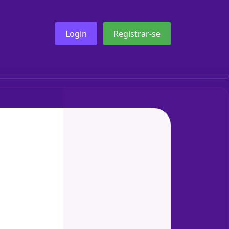
Login
Registrar-se