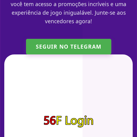
você tem acesso a promoções incríveis e uma
experiência de jogo inigualável. Junte-se aos
vencedores agora!
SEGUIR NO TELEGRAM