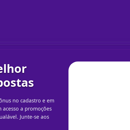
elhor
postas
ônus no cadastro e em
m acesso a promoções
ualável. Junte-se aos