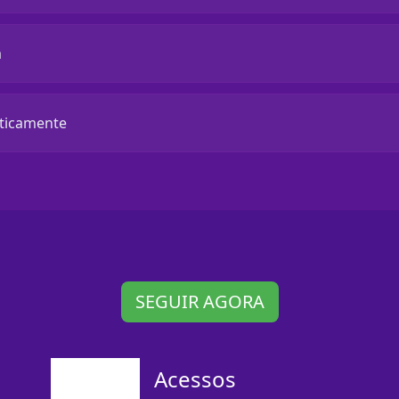
a
aticamente
SEGUIR AGORA
Acessos