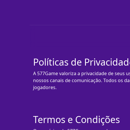
Políticas de Privacida
A 577Game valoriza a privacidade de seus 
nossos canais de comunicação. Todos os dad
jogadores.
Termos e Condições