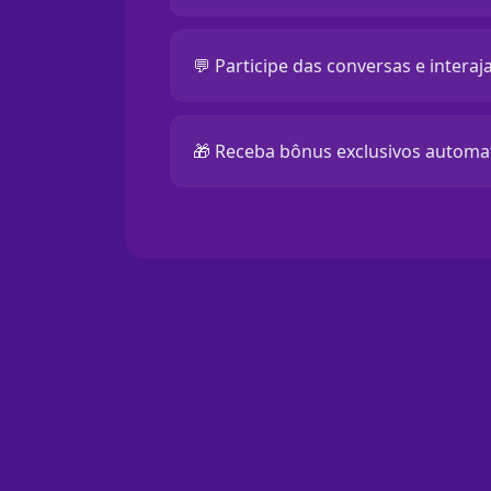
💬 Participe das conversas e interaj
🎁 Receba bônus exclusivos autom