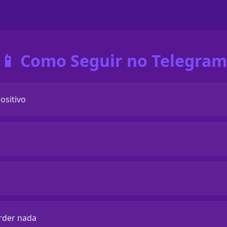
📱 Como Seguir no Telegram
ositivo
erder nada