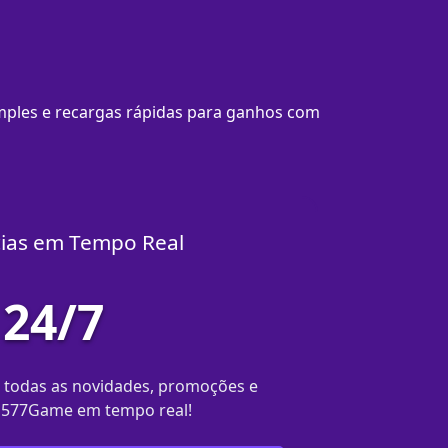
mples e recargas rápidas para ganhos com
cias em Tempo Real
24/7
e todas as novidades, promoções e
 577Game em tempo real!