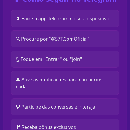
📱 Baixe o app Telegram no seu dispositivo
🔍 Procure por "@57T.ComOficial"
👆 Toque em "Entrar" ou "Join"
🔔 Ative as notificações para não perder
nada
💬 Participe das conversas e interaja
🎁 Receba bônus exclusivos