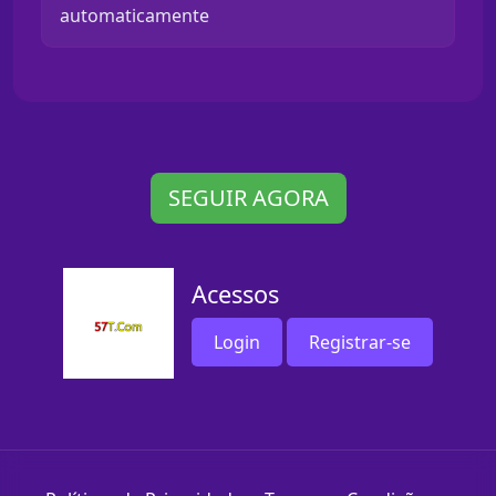
automaticamente
SEGUIR AGORA
Acessos
Login
Registrar-se