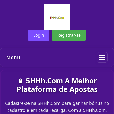
Login
Registrar-se
Menu
📱 5HHh.Com A Melhor
Plataforma de Apostas
Cadastre-se na 5HHh.Com para ganhar bônus no
cadastro e em cada recarga. Com a 5HHh.Com,