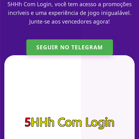
5HHh Com Login, você tem acesso a promoções
incríveis e uma experiência de jogo inigualável.
Junte-se aos vencedores agora!
SEGUIR NO TELEGRAM