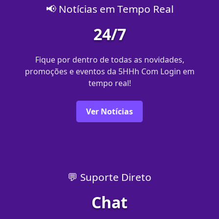
📢 Notícias em Tempo Real
24/7
Fique por dentro de todas as novidades,
promoções e eventos da 5HHh Com Login em
tempo real!
Ver Notícias
💬 Suporte Direto
Chat