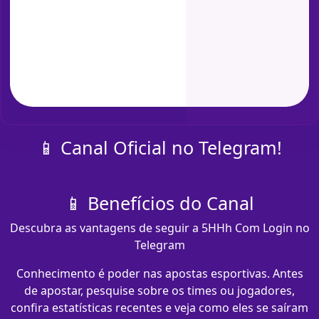
📱 Canal Oficial no Telegram!
📱 Benefícios do Canal
Descubra as vantagens de seguir a 5HHh Com Login no
Telegram
Conhecimento é poder nas apostas esportivas. Antes
de apostar, pesquise sobre os times ou jogadores,
confira estatísticas recentes e veja como eles se saíram