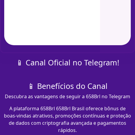
📱 Canal Oficial no Telegram!
📱 Benefícios do Canal
Descubra as vantagens de seguir a 658Brl no Telegram
A plataforma 658Brl 658Brl Brasil oferece bônus de
boas-vindas atrativos, promoções contínuas e proteção
de dados com criptografia avançada e pagamentos
rápidos.