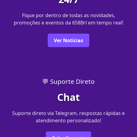
Fique por dentro de todas as novidades,
promoções e eventos da 658Brl em tempo real!
Ver Notícias
💬 Suporte Direto
Chat
Suporte direto via Telegram, respostas rápidas e
atendimento personalizado!