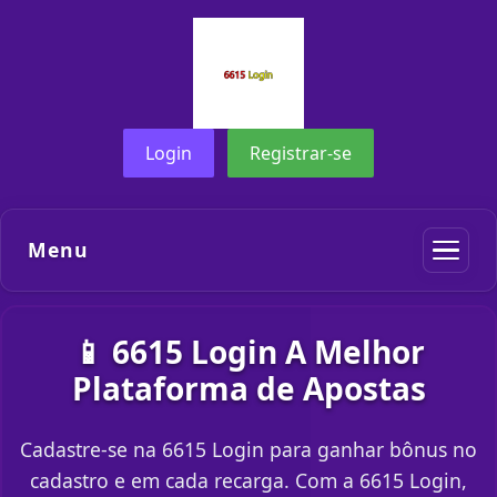
Login
Registrar-se
Menu
📱 6615 Login A Melhor
Plataforma de Apostas
Cadastre-se na 6615 Login para ganhar bônus no
cadastro e em cada recarga. Com a 6615 Login,