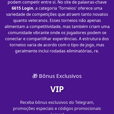
podem competir entre si. No site de palavras-chave
6615 Login
, a categoria 'Torneios' oferece uma
variedade de competições que atraem tanto novatos
quanto veteranos. Esses torneios não apenas
alimentam a competitividade, mas também criam uma
comunidade vibrante onde os jogadores podem se
conectar e compartilhar experiências. A estrutura dos
torneios varia de acordo com o tipo de jogo, mas
geralmente inclui rodadas eliminatórias, re.
🎁 Bônus Exclusivos
VIP
Receba bônus exclusivos do Telegram,
promoções especiais e códigos promocionais