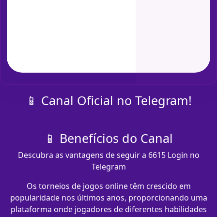
📱 Canal Oficial no Telegram!
📱 Benefícios do Canal
Descubra as vantagens de seguir a 6615 Login no
Telegram
Os torneios de jogos online têm crescido em
popularidade nos últimos anos, proporcionando uma
plataforma onde jogadores de diferentes habilidades