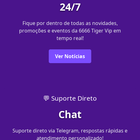
24/7
Fique por dentro de todas as novidades,
promoções e eventos da 6666 Tiger Vip em
tempo real!
Ver Notícias
💬 Suporte Direto
Chat
Suporte direto via Telegram, respostas rápidas e
atendimento personalizado!