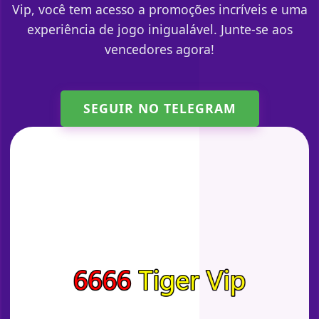
Vip, você tem acesso a promoções incríveis e uma
experiência de jogo inigualável. Junte-se aos
vencedores agora!
SEGUIR NO TELEGRAM