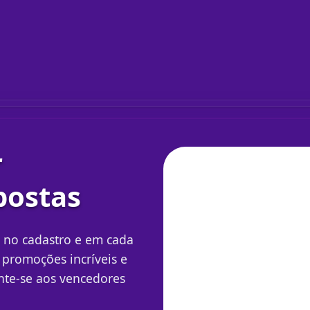
r
postas
 no cadastro e em cada
 promoções incríveis e
unte-se aos vencedores