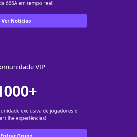
da 666A em tempo real!
Ver Notícias
Comunidade VIP
1000+
unidade exclusiva de jogadores e
rtilhe experiências!
Entrar Grupo