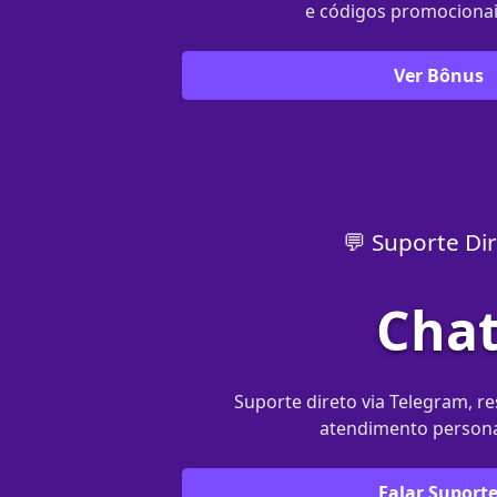
e códigos promocionai
Ver Bônus
💬 Suporte Di
Cha
Suporte direto via Telegram, r
atendimento persona
Falar Suport