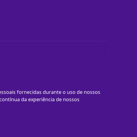
essoais fornecidas durante o uso de nossos
 contínua da experiência de nossos