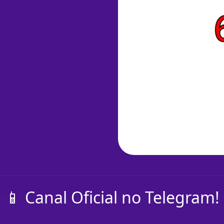
📱 Canal Oficial no Telegram!