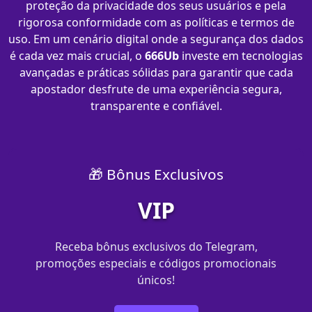
proteção da privacidade dos seus usuários e pela
rigorosa conformidade com as políticas e termos de
uso. Em um cenário digital onde a segurança dos dados
é cada vez mais crucial, o
666Ub
investe em tecnologias
avançadas e práticas sólidas para garantir que cada
apostador desfrute de uma experiência segura,
transparente e confiável.
🎁 Bônus Exclusivos
VIP
Receba bônus exclusivos do Telegram,
promoções especiais e códigos promocionais
únicos!