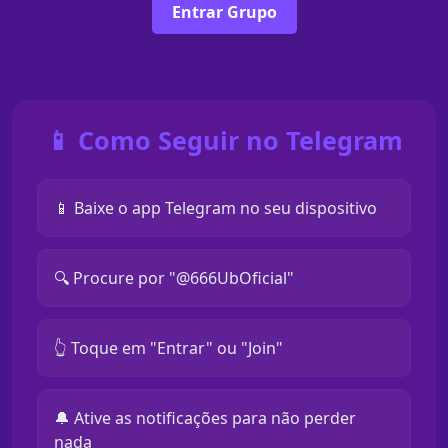
Entrar Grupo
📱 Como Seguir no Telegram
📱 Baixe o app Telegram no seu dispositivo
🔍 Procure por "@666UbOficial"
👆 Toque em "Entrar" ou "Join"
🔔 Ative as notificações para não perder
nada