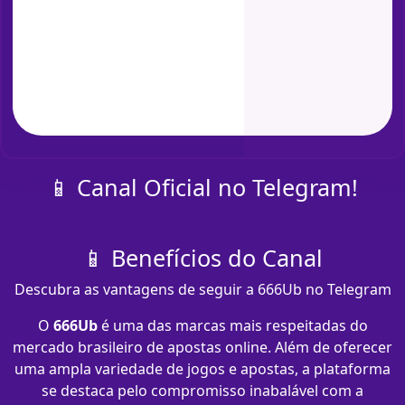
📱 Canal Oficial no Telegram!
📱 Benefícios do Canal
Descubra as vantagens de seguir a 666Ub no Telegram
O
666Ub
é uma das marcas mais respeitadas do
mercado brasileiro de apostas online. Além de oferecer
uma ampla variedade de jogos e apostas, a plataforma
se destaca pelo compromisso inabalável com a