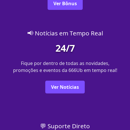
Ver Bônus
📢 Notícias em Tempo Real
24/7
Fique por dentro de todas as novidades,
promoções e eventos da 666Ub em tempo real!
Ver Notícias
💬 Suporte Direto