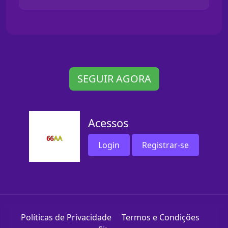
SEGUIR AGORA
Acessos
Login
Registrar-se
Políticas de Privacidade
Termos e Condições