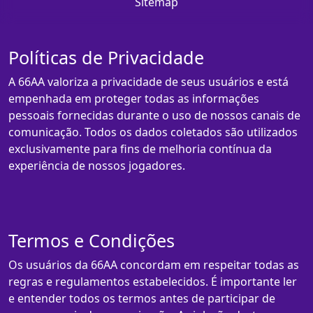
Sitemap
Políticas de Privacidade
A 66AA valoriza a privacidade de seus usuários e está
empenhada em proteger todas as informações
pessoais fornecidas durante o uso de nossos canais de
comunicação. Todos os dados coletados são utilizados
exclusivamente para fins de melhoria contínua da
experiência de nossos jogadores.
Termos e Condições
Os usuários da 66AA concordam em respeitar todas as
regras e regulamentos estabelecidos. É importante ler
e entender todos os termos antes de participar de