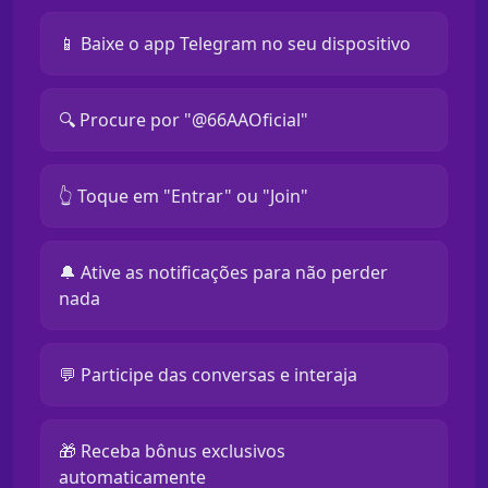
📱 Baixe o app Telegram no seu dispositivo
🔍 Procure por "@66AAOficial"
👆 Toque em "Entrar" ou "Join"
🔔 Ative as notificações para não perder
nada
💬 Participe das conversas e interaja
🎁 Receba bônus exclusivos
automaticamente