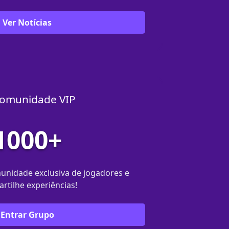
Ver Notícias
Comunidade VIP
1000+
unidade exclusiva de jogadores e
rtilhe experiências!
Entrar Grupo