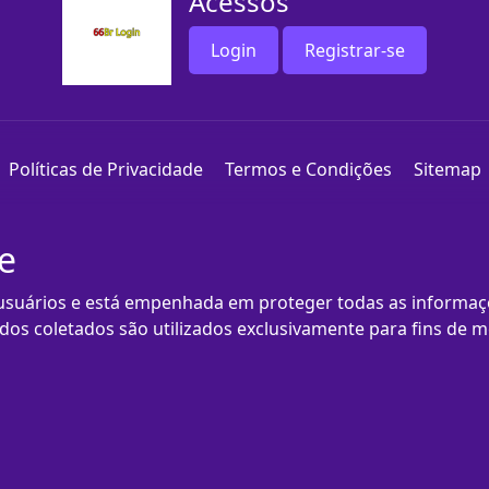
Acessos
Login
Registrar-se
Políticas de Privacidade
Termos e Condições
Sitemap
de
s usuários e está empenhada em proteger todas as informaç
os coletados são utilizados exclusivamente para fins de m