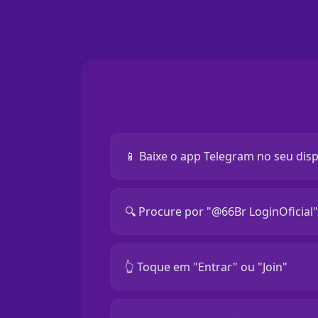
📱 Baixe o app Telegram no seu disp
🔍 Procure por "@66Br LoginOficial"
👆 Toque em "Entrar" ou "Join"