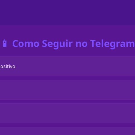
📱 Como Seguir no Telegram
ositivo