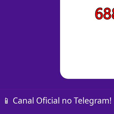
📱 Canal Oficial no Telegram!