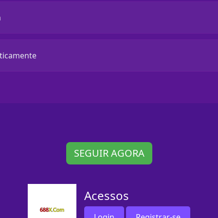
a
aticamente
SEGUIR AGORA
Acessos
Login
Registrar-se