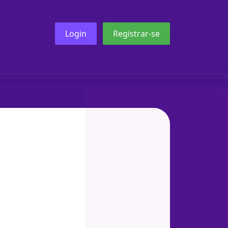
Login
Registrar-se