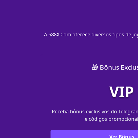
A 688X.Com oferece diversos tipos de jo
🎁 Bônus Exclu
VIP
Receba bônus exclusivos do Telegra
e códigos promocionai
Ver Bônus