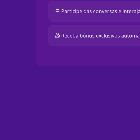
💬 Participe das conversas e interaj
🎁 Receba bônus exclusivos autom