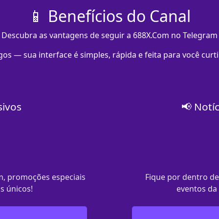
📱 Benefícios do Canal
Descubra as vantagens de seguir a 688X.Com no Telegram
gos — sua interface é simples, rápida e feita para você cu
sivos
📢 Notí
m, promoções especiais
Fique por dentro d
s únicos!
eventos da