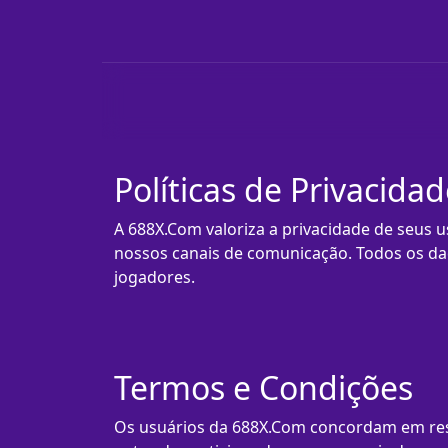
Políticas de Privacida
A 688X.Com valoriza a privacidade de seus 
nossos canais de comunicação. Todos os dad
jogadores.
Termos e Condições
Os usuários da 688X.Com concordam em resp