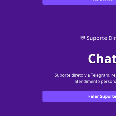
💬 Suporte Di
Cha
Suporte direto via Telegram, r
atendimento persona
Falar Suport