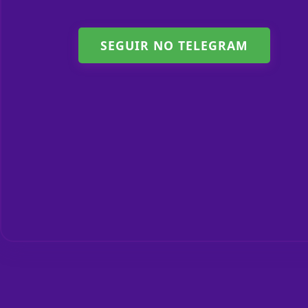
SEGUIR NO TELEGRAM