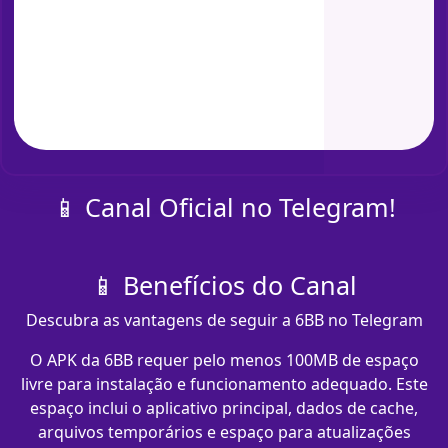
📱 Canal Oficial no Telegram!
📱 Benefícios do Canal
Descubra as vantagens de seguir a 6BB no Telegram
O APK da 6BB requer pelo menos 100MB de espaço
livre para instalação e funcionamento adequado. Este
espaço inclui o aplicativo principal, dados de cache,
arquivos temporários e espaço para atualizações