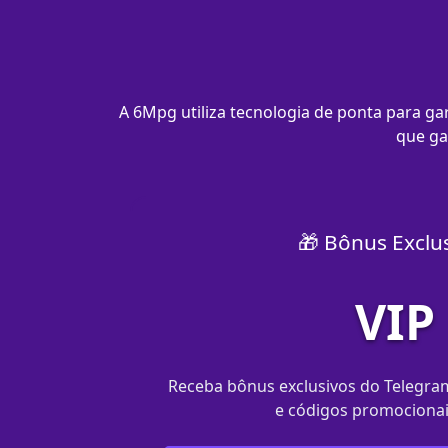
A 6Mpg utiliza tecnologia de ponta para ga
que ga
🎁 Bônus Exclu
VIP
Receba bônus exclusivos do Telegra
e códigos promocionai