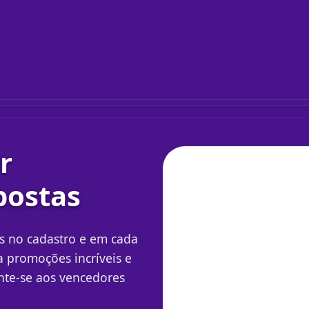
r
postas
s no cadastro e em cada
 promoções incríveis e
unte-se aos vencedores