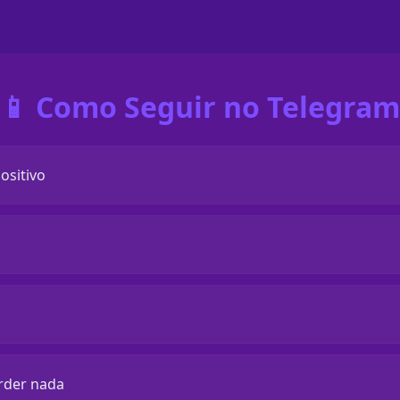
📱 Como Seguir no Telegram
ositivo
erder nada