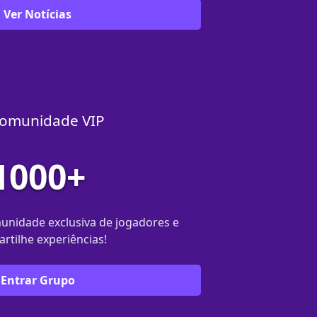
Ver Notícias
Comunidade VIP
1000+
unidade exclusiva de jogadores e
rtilhe experiências!
Entrar Grupo