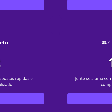
reto
👥 
t
espostas rápidas e
Junte-se a uma com
lizado!
compa
e