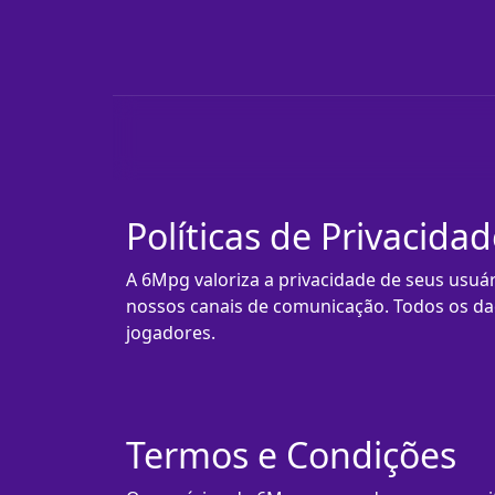
Políticas de Privacida
A 6Mpg valoriza a privacidade de seus usu
nossos canais de comunicação. Todos os dad
jogadores.
Termos e Condições