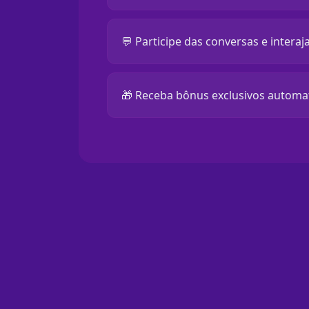
💬 Participe das conversas e interaj
🎁 Receba bônus exclusivos autom