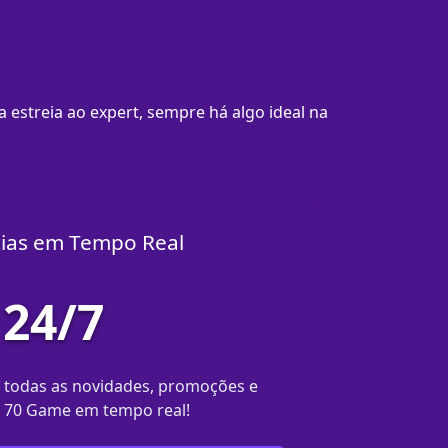
 estreia ao expert, sempre há algo ideal na
cias em Tempo Real
24/7
e todas as novidades, promoções e
 70 Game em tempo real!