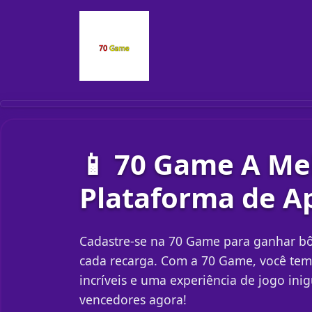
📱 70 Game A Me
Plataforma de A
Cadastre-se na 70 Game para ganhar b
cada recarga. Com a 70 Game, você te
incríveis e uma experiência de jogo inig
vencedores agora!