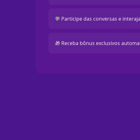
💬 Participe das conversas e interaj
🎁 Receba bônus exclusivos autom