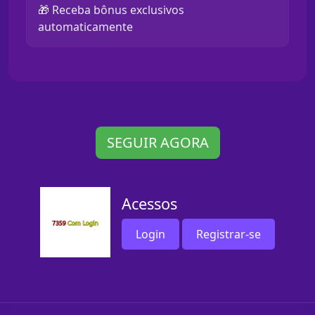
🎁 Receba bônus exclusivos
automaticamente
SEGUIR AGORA
Acessos
Login
Registrar-se