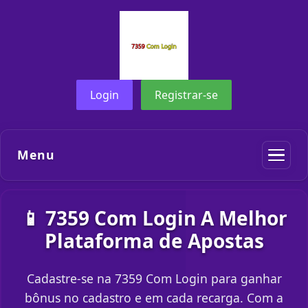
Login
Registrar-se
Menu
📱 7359 Com Login A Melhor
Plataforma de Apostas
Cadastre-se na 7359 Com Login para ganhar
bônus no cadastro e em cada recarga. Com a