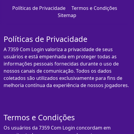
Políticas de Privacidade
Termos e Condições
Sitemap
Políticas de Privacidade
A 7359 Com Login valoriza a privacidade de seus
usuários e está empenhada em proteger todas as
informações pessoais fornecidas durante o uso de
nossos canais de comunicação. Todos os dados
coletados são utilizados exclusivamente para fins de
melhoria contínua da experiência de nossos jogadores.
Termos e Condições
Os usuários da 7359 Com Login concordam em