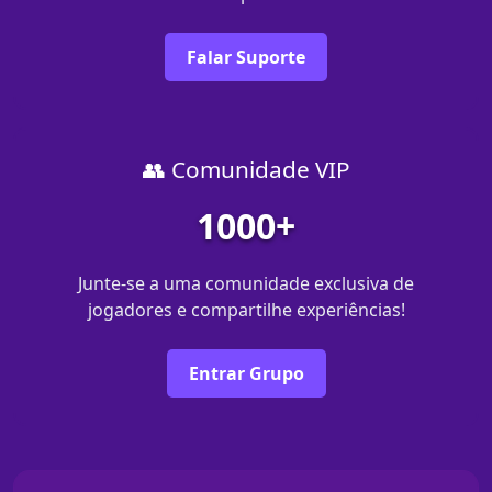
Falar Suporte
👥 Comunidade VIP
1000+
Junte-se a uma comunidade exclusiva de
jogadores e compartilhe experiências!
Entrar Grupo