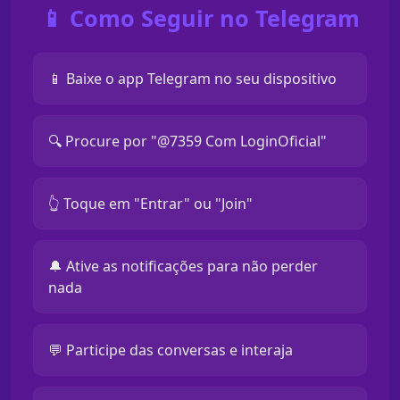
📱 Como Seguir no Telegram
📱 Baixe o app Telegram no seu dispositivo
🔍 Procure por "@7359 Com LoginOficial"
👆 Toque em "Entrar" ou "Join"
🔔 Ative as notificações para não perder
nada
💬 Participe das conversas e interaja