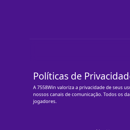
Políticas de Privacida
A 7558Win valoriza a privacidade de seus u
nossos canais de comunicação. Todos os dad
jogadores.