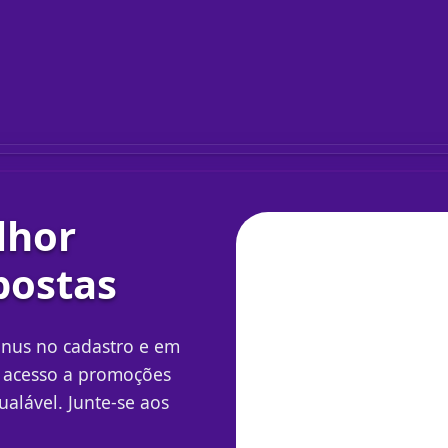
lhor
postas
nus no cadastro e em
 acesso a promoções
ualável. Junte-se aos