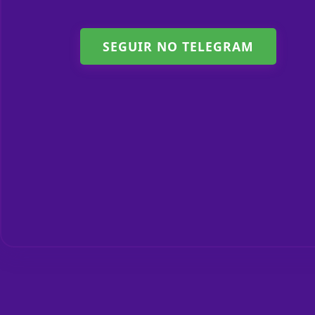
SEGUIR NO TELEGRAM