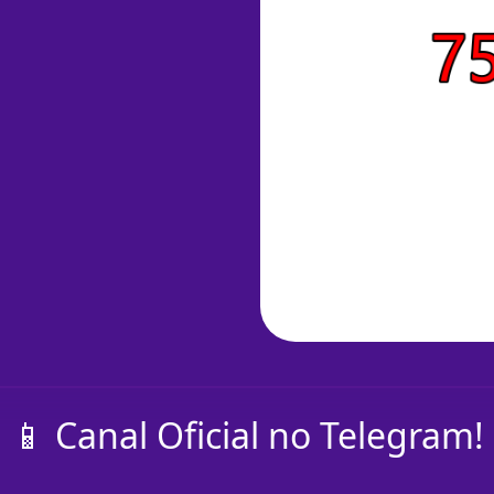
📱 Canal Oficial no Telegram!