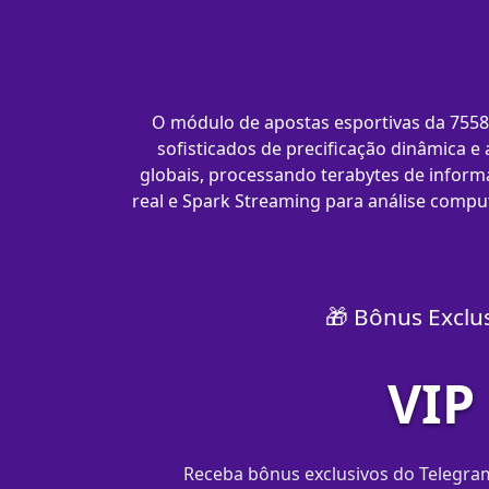
O módulo de apostas esportivas da 755
sofisticados de precificação dinâmica e
globais, processando terabytes de informa
real e Spark Streaming para análise compu
🎁 Bônus Exclu
VIP
Receba bônus exclusivos do Telegra