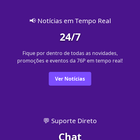
📢 Notícias em Tempo Real
24/7
Fique por dentro de todas as novidades,
promoções e eventos da 76P em tempo real!
Ver Notícias
💬 Suporte Direto
Chat