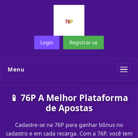
Login
Registrar-se
Menu
📱 76P A Melhor Plataforma
de Apostas
Cadastre-se na 76P para ganhar bônus no
cadastro e em cada recarga. Com a 76P, você tem