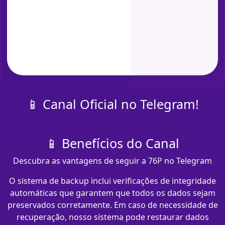
📱 Canal Oficial no Telegram!
📱 Benefícios do Canal
Descubra as vantagens de seguir a 76P no Telegram
O sistema de backup inclui verificações de integridade
automáticas que garantem que todos os dados sejam
preservados corretamente. Em caso de necessidade de
recuperação, nosso sistema pode restaurar dados