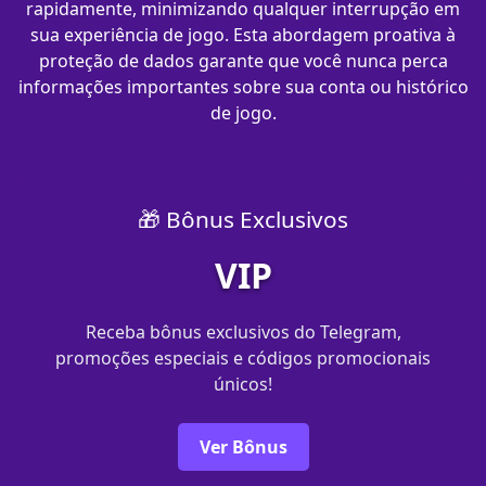
rapidamente, minimizando qualquer interrupção em
sua experiência de jogo. Esta abordagem proativa à
proteção de dados garante que você nunca perca
informações importantes sobre sua conta ou histórico
de jogo.
🎁 Bônus Exclusivos
VIP
Receba bônus exclusivos do Telegram,
promoções especiais e códigos promocionais
únicos!
Ver Bônus