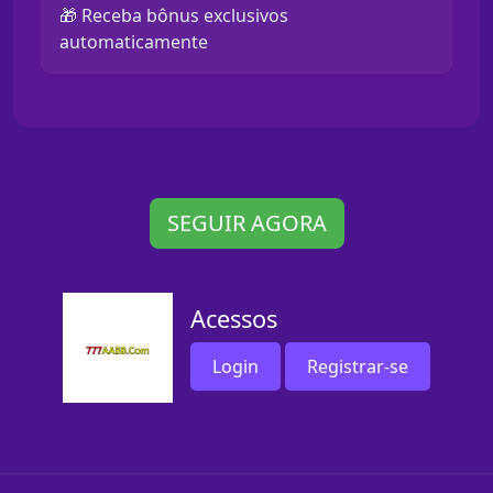
🎁 Receba bônus exclusivos
automaticamente
SEGUIR AGORA
Acessos
Login
Registrar-se