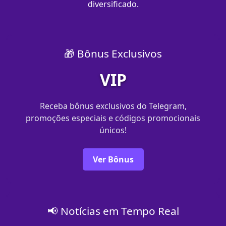
diversificado.
🎁 Bônus Exclusivos
VIP
Receba bônus exclusivos do Telegram,
promoções especiais e códigos promocionais
únicos!
Ver Bônus
📢 Notícias em Tempo Real