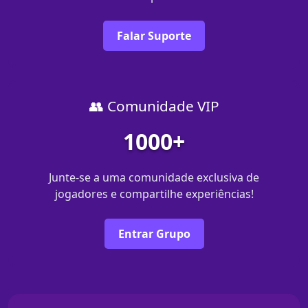
Falar Suporte
👥 Comunidade VIP
1000+
Junte-se a uma comunidade exclusiva de
jogadores e compartilhe experiências!
Entrar Grupo