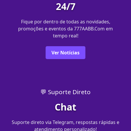
24/7
Fique por dentro de todas as novidades,
promoções e eventos da 777AABB.Com em
tempo real!
Ver Notícias
💬 Suporte Direto
Chat
Suporte direto via Telegram, respostas rápidas e
atendimento personalizado!