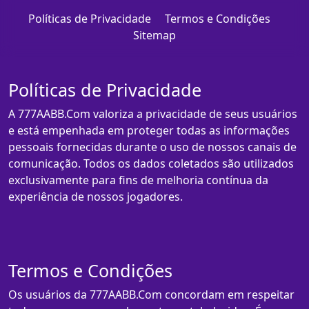
Políticas de Privacidade
Termos e Condições
Sitemap
Políticas de Privacidade
A 777AABB.Com valoriza a privacidade de seus usuários
e está empenhada em proteger todas as informações
pessoais fornecidas durante o uso de nossos canais de
comunicação. Todos os dados coletados são utilizados
exclusivamente para fins de melhoria contínua da
experiência de nossos jogadores.
Termos e Condições
Os usuários da 777AABB.Com concordam em respeitar