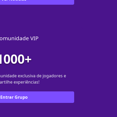
Comunidade VIP
1000+
unidade exclusiva de jogadores e
rtilhe experiências!
Entrar Grupo