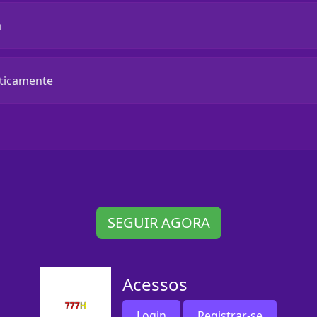
a
aticamente
SEGUIR AGORA
Acessos
Login
Registrar-se