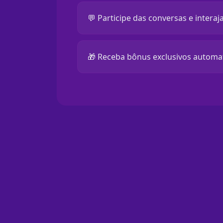
💬 Participe das conversas e interaj
🎁 Receba bônus exclusivos autom