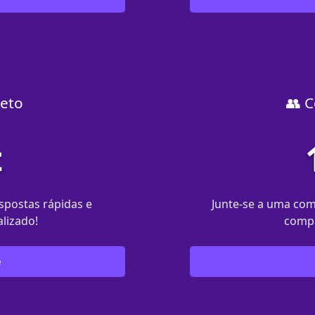
reto
👥 
t
espostas rápidas e
Junte-se a uma com
lizado!
compa
e