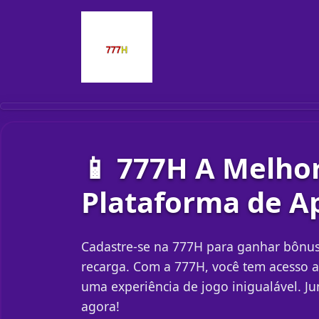
📱 777H A Melho
Plataforma de A
Cadastre-se na 777H para ganhar bônus
recarga. Com a 777H, você tem acesso a
uma experiência de jogo inigualável. J
agora!