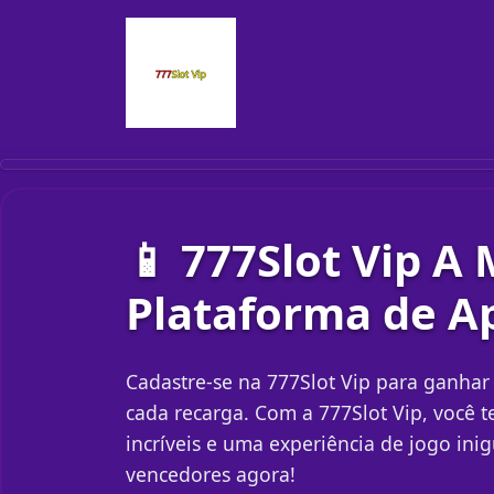
📱 777Slot Vip A
Plataforma de A
Cadastre-se na 777Slot Vip para ganhar
cada recarga. Com a 777Slot Vip, você 
incríveis e uma experiência de jogo inig
vencedores agora!