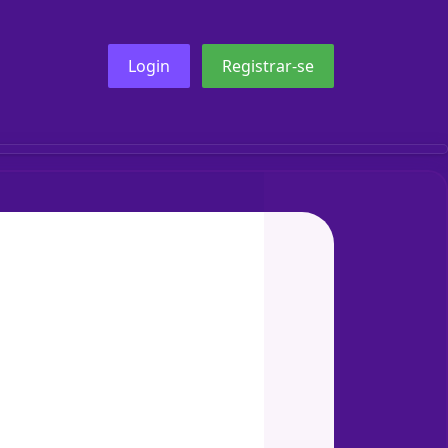
Login
Registrar-se