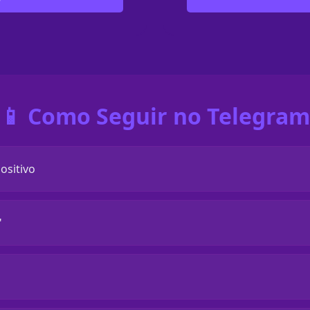
📱 Como Seguir no Telegram
ositivo
"