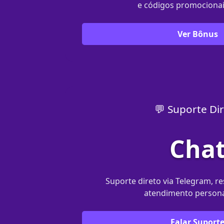
e códigos promocionai
Ver Bônus
💬 Suporte Di
Cha
Suporte direto via Telegram, r
atendimento persona
Falar Suport