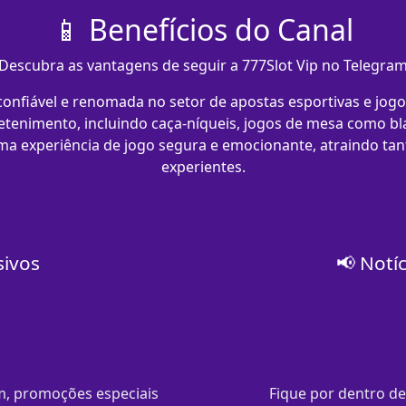
📱 Benefícios do Canal
Descubra as vantagens de seguir a 777Slot Vip no Telegra
confiável e renomada no setor de apostas esportivas e jog
enimento, incluindo caça-níqueis, jogos de mesa como blac
uma experiência de jogo segura e emocionante, atraindo t
experientes.
sivos
📢 Notí
m, promoções especiais
Fique por dentro d