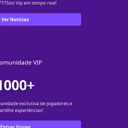
777Slot Vip em tempo real!
Ver Notícias
Comunidade VIP
1000+
unidade exclusiva de jogadores e
rtilhe experiências!
Entrar Grupo