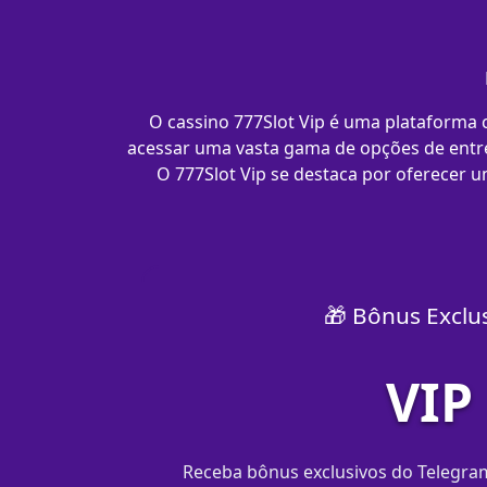
O cassino 777Slot Vip é uma plataforma 
acessar uma vasta gama de opções de entret
O 777Slot Vip se destaca por oferecer 
🎁 Bônus Exclu
VIP
Receba bônus exclusivos do Telegra