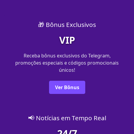
🎁 Bônus Exclusivos
VIP
Receba bônus exclusivos do Telegram,
promoções especiais e códigos promocionais
únicos!
Ver Bônus
📢 Notícias em Tempo Real
24/7