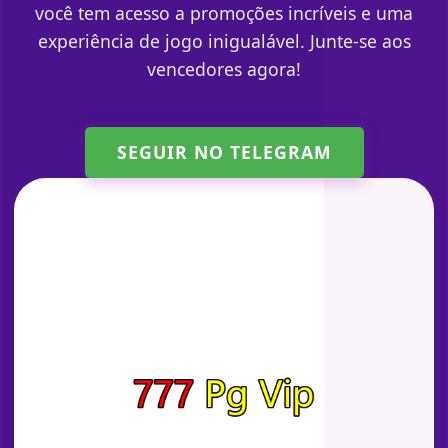
você tem acesso a promoções incríveis e uma
experiência de jogo inigualável. Junte-se aos
vencedores agora!
SEGUIR NO TELEGRAM