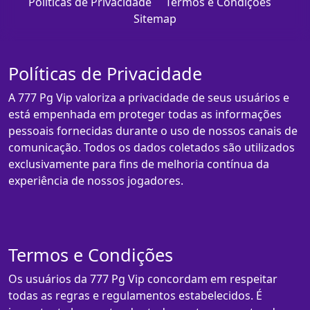
Políticas de Privacidade
Termos e Condições
Sitemap
Políticas de Privacidade
A 777 Pg Vip valoriza a privacidade de seus usuários e
está empenhada em proteger todas as informações
pessoais fornecidas durante o uso de nossos canais de
comunicação. Todos os dados coletados são utilizados
exclusivamente para fins de melhoria contínua da
experiência de nossos jogadores.
Termos e Condições
Os usuários da 777 Pg Vip concordam em respeitar
todas as regras e regulamentos estabelecidos. É