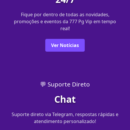
Fique por dentro de todas as novidades,
promoções e eventos da 777 Pg Vip em tempo
real!
Ver Notícias
💬 Suporte Direto
Chat
Suporte direto via Telegram, respostas rápidas e
atendimento personalizado!