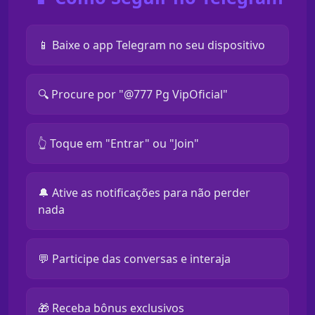
📱 Baixe o app Telegram no seu dispositivo
🔍 Procure por "@777 Pg VipOficial"
👆 Toque em "Entrar" ou "Join"
🔔 Ative as notificações para não perder
nada
💬 Participe das conversas e interaja
🎁 Receba bônus exclusivos