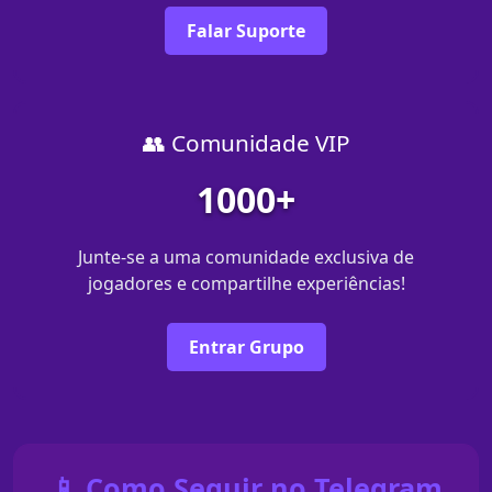
Falar Suporte
👥 Comunidade VIP
1000+
Junte-se a uma comunidade exclusiva de
jogadores e compartilhe experiências!
Entrar Grupo
📱 Como Seguir no Telegram