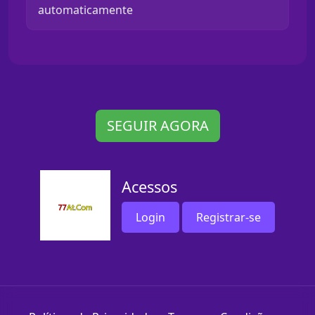
automaticamente
SEGUIR AGORA
Acessos
Login
Registrar-se