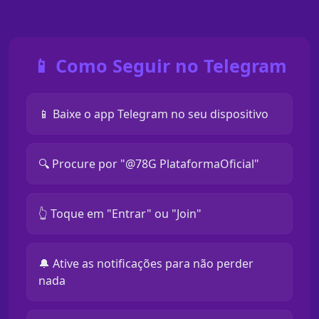
📱 Como Seguir no Telegram
📱 Baixe o app Telegram no seu dispositivo
🔍 Procure por "@78G PlataformaOficial"
👆 Toque em "Entrar" ou "Join"
🔔 Ative as notificações para não perder
nada