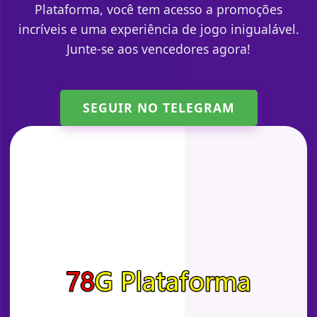
Plataforma, você tem acesso a promoções
incríveis e uma experiência de jogo inigualável.
Junte-se aos vencedores agora!
SEGUIR NO TELEGRAM