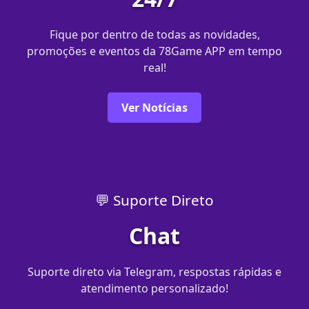
Fique por dentro de todas as novidades,
promoções e eventos da 78Game APP em tempo
real!
Ver Notícias
💬 Suporte Direto
Chat
Suporte direto via Telegram, respostas rápidas e
atendimento personalizado!