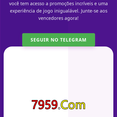
você tem acesso a promoções incríveis e uma
experiência de jogo inigualável. Junte-se aos
vencedores agora!
SEGUIR NO TELEGRAM