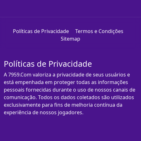
Políticas de Privacidade
Termos e Condições
Sitemap
Políticas de Privacidade
A 7959.Com valoriza a privacidade de seus usuários e
está empenhada em proteger todas as informações
pessoais fornecidas durante o uso de nossos canais de
comunicação. Todos os dados coletados são utilizados
exclusivamente para fins de melhoria contínua da
experiência de nossos jogadores.