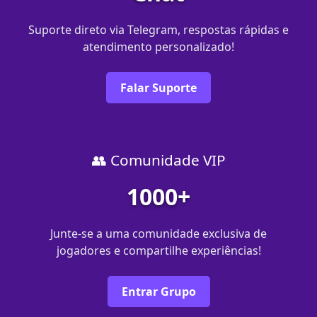
Suporte direto via Telegram, respostas rápidas e
atendimento personalizado!
Falar Suporte
👥 Comunidade VIP
1000+
Junte-se a uma comunidade exclusiva de
jogadores e compartilhe experiências!
Entrar Grupo