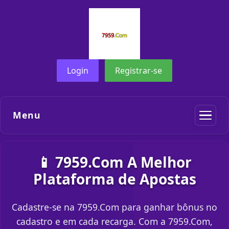
Login
Registrar-se
Menu
📱 7959.Com A Melhor
Plataforma de Apostas
Cadastre-se na 7959.Com para ganhar bônus no
cadastro e em cada recarga. Com a 7959.Com,