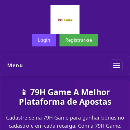
Login
Registrar-se
Menu
📱 79H Game A Melhor
Plataforma de Apostas
Cadastre-se na 79H Game para ganhar bônus no
cadastro e em cada recarga. Com a 79H Game,