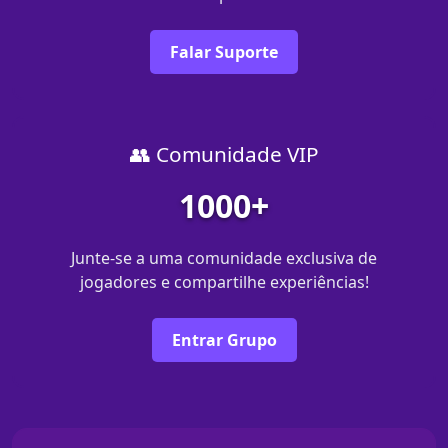
Falar Suporte
👥 Comunidade VIP
1000+
Junte-se a uma comunidade exclusiva de
jogadores e compartilhe experiências!
Entrar Grupo