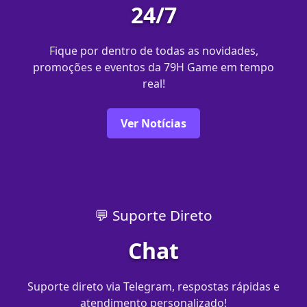
24/7
Fique por dentro de todas as novidades,
promoções e eventos da 79H Game em tempo
real!
Ver Notícias
💬 Suporte Direto
Chat
Suporte direto via Telegram, respostas rápidas e
atendimento personalizado!