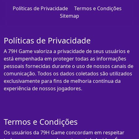
Políticas de Privacidade
Termos e Condições
Sitemap
Políticas de Privacidade
A 79H Game valoriza a privacidade de seus usuários e
está empenhada em proteger todas as informações
pessoais fornecidas durante o uso de nossos canais de
comunicação. Todos os dados coletados são utilizados
exclusivamente para fins de melhoria contínua da
experiência de nossos jogadores.
Termos e Condições
Os usuários da 79H Game concordam em respeitar