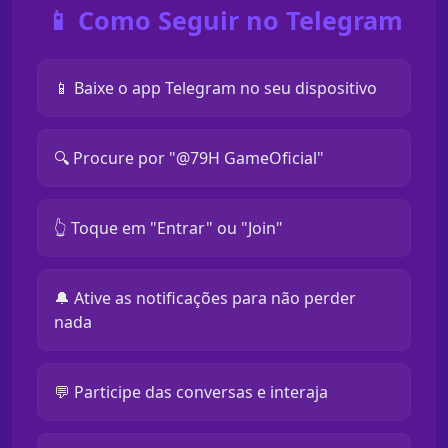
📱 Como Seguir no Telegram
📱 Baixe o app Telegram no seu dispositivo
🔍 Procure por "@79H GameOficial"
👆 Toque em "Entrar" ou "Join"
🔔 Ative as notificações para não perder
nada
💬 Participe das conversas e interaja