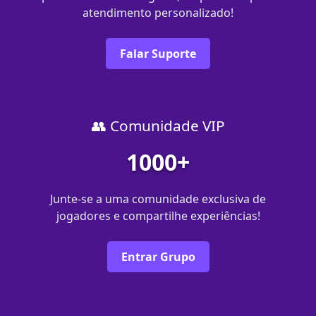
atendimento personalizado!
Falar Suporte
👥 Comunidade VIP
1000+
Junte-se a uma comunidade exclusiva de
jogadores e compartilhe experiências!
Entrar Grupo