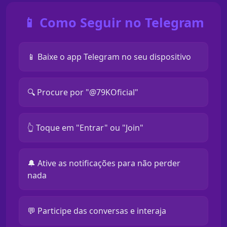
📱 Como Seguir no Telegram
📱 Baixe o app Telegram no seu dispositivo
🔍 Procure por "@79KOficial"
👆 Toque em "Entrar" ou "Join"
🔔 Ative as notificações para não perder
nada
💬 Participe das conversas e interaja