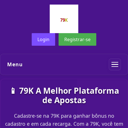
Login
Registrar-se
Menu
📱 79K A Melhor Plataforma
de Apostas
Cadastre-se na 79K para ganhar bônus no
cadastro e em cada recarga. Com a 79K, você tem