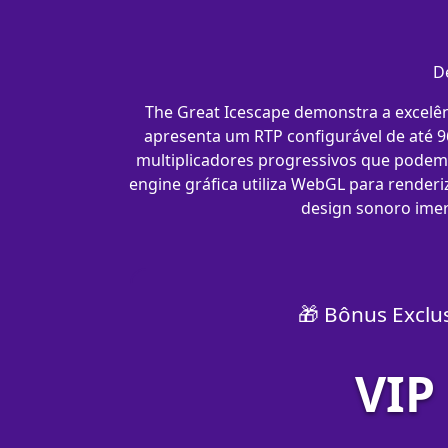
D
The Great Icescape demonstra a excelênc
apresenta um RTP configurável de até 9
multiplicadores progressivos que podem 
engine gráfica utiliza WebGL para rende
design sonoro imers
🎁 Bônus Exclu
VIP