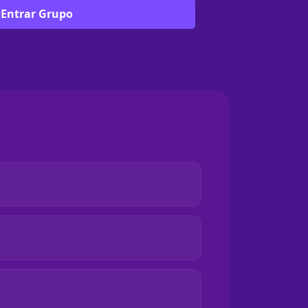
Entrar Grupo