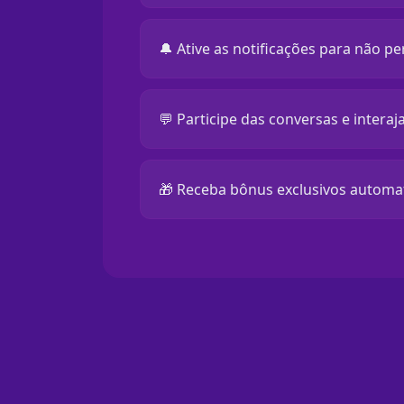
🔔 Ative as notificações para não p
💬 Participe das conversas e interaj
🎁 Receba bônus exclusivos autom