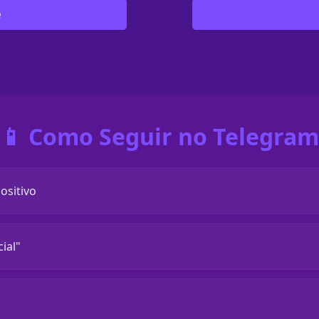
e
📱 Como Seguir no Telegram
ositivo
ial"